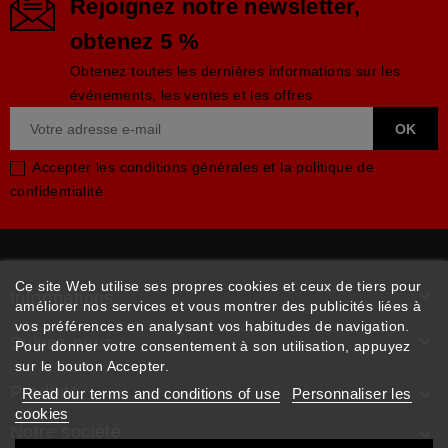
Rejoignez notre newsletter,
obtenez 5 %
Obtenez toutes les dernières informations sur les
événements, les ventes et les offres
Accepter les conditions générales et la politique de
confidentialité
Ce site Web utilise ses propres cookies et ceux de tiers pour

Informations
améliorer nos services et vous montrer des publicités liées à
vos préférences en analysant vos habitudes de navigation.

Suivez-nous
Pour donner votre consentement à son utilisation, appuyez
sur le bouton Accepter.
Produits

Read our terms and conditions of use
Personnaliser les
cookies
Notre société
