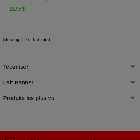
moteur Tecumseh
21,95 $
Showing 1-9 of 9 item(s)

Tecumseh

Left Banner

Produits les plus vu