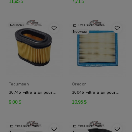
11,95 $
7,71 $
Nouveau
Exclusivité web !
Nouveau
Tecumseh
Oregon
36745 Filtre à air pour
36046 Filtre à air pour
moteur Tecumseh
moteur Tecumseh
9,00 $
10,95 $
Exclusivité web !
Exclusivité web !