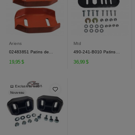
Ariens
Mtd
02483851 Patins de
490-241-B010 Patins
souffleuse Ariens
pour souffleuse Mtd
19,95 $
36,99 $
Exclusivité web !
Nouveau