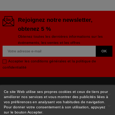
Rejoignez notre newsletter,
obtenez 5 %
Obtenez toutes les dernières informations sur les
événements, les ventes et les offres
Accepter les conditions générales et la politique de
confidentialité
Ce site Web utilise ses propres cookies et ceux de tiers pour

Informations
améliorer nos services et vous montrer des publicités liées à
vos préférences en analysant vos habitudes de navigation.

Suivez-nous
Pour donner votre consentement à son utilisation, appuyez
sur le bouton Accepter.