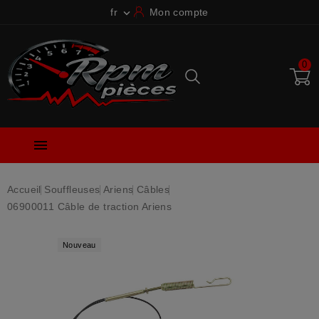
fr
Mon compte

0

Accueil
Souffleuses
Ariens
Câbles
06900011 Câble de traction Ariens
Nouveau