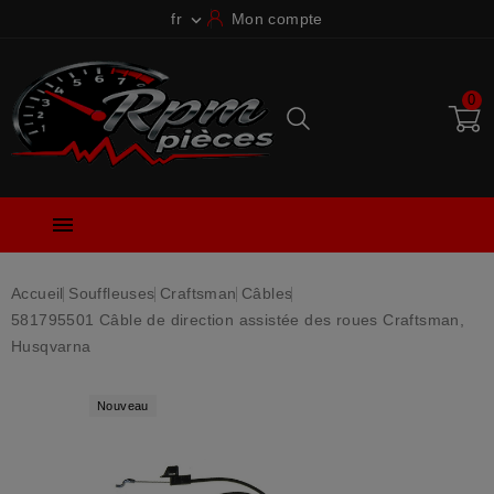
fr
Mon compte

0

Accueil
Souffleuses
Craftsman
Câbles
581795501 Câble de direction assistée des roues Craftsman,
Husqvarna
Nouveau