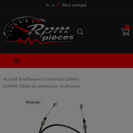
fr
Mon compte

0

Accueil
Souffleuses
Craftsman
Câbles
339496 Câble du déflecteur Craftsman
Nouveau