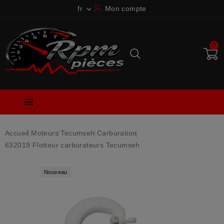
fr
Mon compte

0

Accueil
Moteurs
Tecumseh
Carburation
632019 Flotteur carburateurs Tecumseh
Nouveau