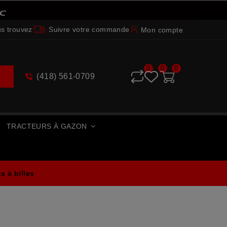
s trouvez
Suivre votre commande
Mon compte
0
0
0
(418) 561-0709
e
TRACTEURS À GAZON
 à billes