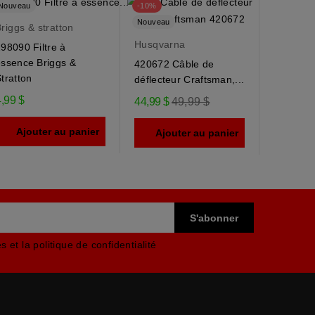
Nouveau
-10%
Nouveau
Nouveau
riggs & stratton
Husqvarna
Husqvar
98090 Filtre à
essence Briggs &
420672 Câble de
184505 
tratton
déflecteur Craftsman,...
déflecteu
,99 $
Prix
44,99 $
49,99 $
9,95 $
régulier
Ajouter au panier
Ajouter au panier
Ajou
 et la politique de confidentialité