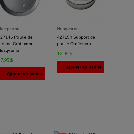
Husqvarna
Husqvarna
427146 Poulie de
427154 Support de
urbine Craftsman,
poulie Craftsman
Husqvarna
12,99 $
47,95 $
Ajouter au panier
Ajouter au panier