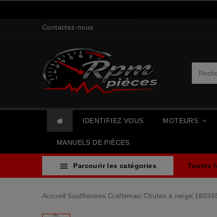
Contactez-nous
IDENTIFIEZ VOUS
MOTEURS
MANUELS DE PIÈCES

Parcourir les catégories
Toutes 
Accueil
Souffleuses
Craftsman
Chutes à neige
180355