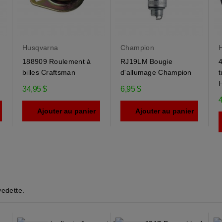
Husqvarna
Champion
188909 Roulement à
RJ19LM Bougie
billes Craftsman
d'allumage Champion
t
34,95 $
6,95 $
Ajouter au panier
Ajouter au panier
vedette.