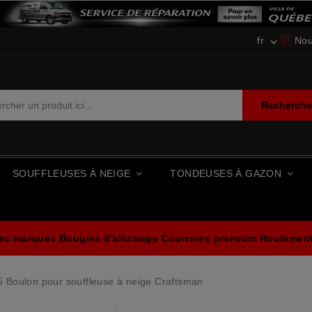
fr
Nou

Recherch
SOUFFLEUSES À NEIGE
TONDEUSES À GAZON
les marques
Bougies d'allumage
Courroies premium
Roulements
 Boulon pour souffleuse à neige Craftsman