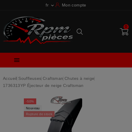
fr
Mon compte

0

Accueil
Souffleuses
Craftsman
Chutes à neige
1736313YP Éjecteur de neige Craftsman
-50%
Nouveau
Rupture de stock