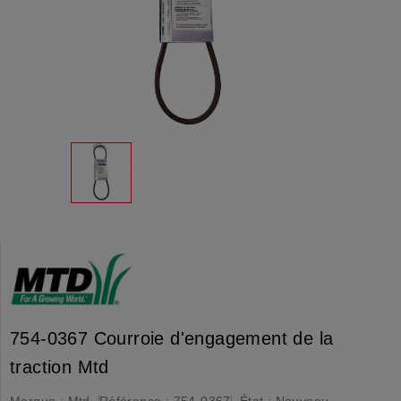
754-0367 Courroie d'engagement de la
traction Mtd
Marque :
Mtd
Référence :
754-0367
État :
Nouveau