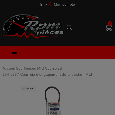
fr
Mon compte

0

Accueil
Souffleuses
Mtd
Courroies
754-0367 Courroie d'engagement de la traction Mtd
Nouveau