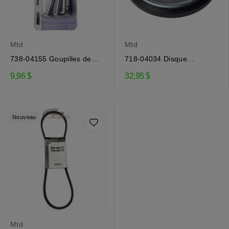
Mtd
Mtd
738-04155 Goupilles de
718-04034 Disque
cisaillement Mtd
d'embrayage MTD
9,96 $
32,95 $
Nouveau
Mtd