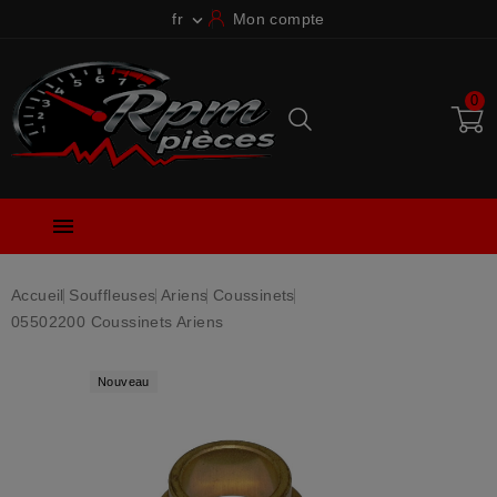
fr
Mon compte

0

Accueil
Souffleuses
Ariens
Coussinets
05502200 Coussinets Ariens
Nouveau