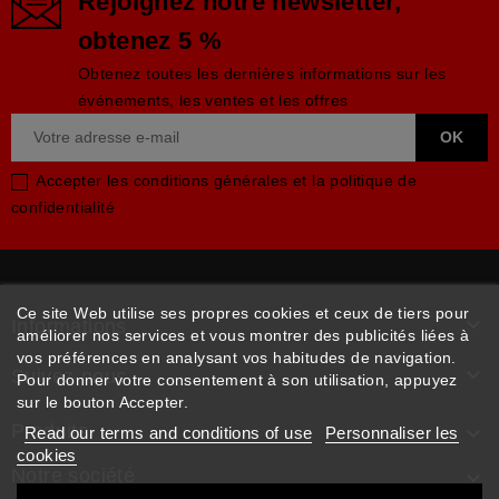
Rejoignez notre newsletter,
obtenez 5 %
Obtenez toutes les dernières informations sur les
événements, les ventes et les offres
Accepter les conditions générales et la politique de
confidentialité
Ce site Web utilise ses propres cookies et ceux de tiers pour

Informations
améliorer nos services et vous montrer des publicités liées à
vos préférences en analysant vos habitudes de navigation.

Suivez-nous
Pour donner votre consentement à son utilisation, appuyez
sur le bouton Accepter.
Produits

Read our terms and conditions of use
Personnaliser les
cookies
Notre société
