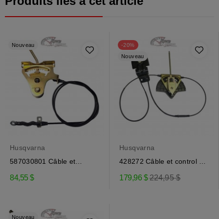
Produits liés à cet article
Nouveau
-20%
Nouveau
Husqvarna
Husqvarna
587030801 Câble et
428272 Câble et control de
control Craftsman,...
direction de...
Prix
84,55 $
179,96 $
224,95 $
régulier
Nouveau