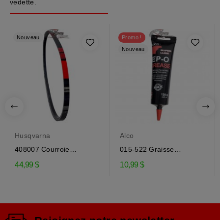
vedette.
Nouveau
Promo !
Nouveau
Husqvarna
Alco
408007 Courroie
015-522 Graisse
d'entraînement de la...
engrenage EP-0 pour...
44,99 $
10,99 $