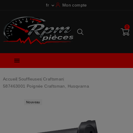
fr
Mon compte

0

Accueil
Souffleuses
Craftsman
587463001 Poignée Craftsman, Husqvarna
Nouveau