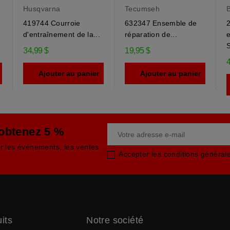
Husqvarna
Tecumseh
B
419744 Courroie
632347 Ensemble de
2
.
d'entraînement de la...
réparation de...
S
34,99 $
19,95 $
4
Ajouter au panier
Ajouter au panier
 obtenez 5 %
ur les événements, les ventes
Accepter les conditions générales
its
Notre société