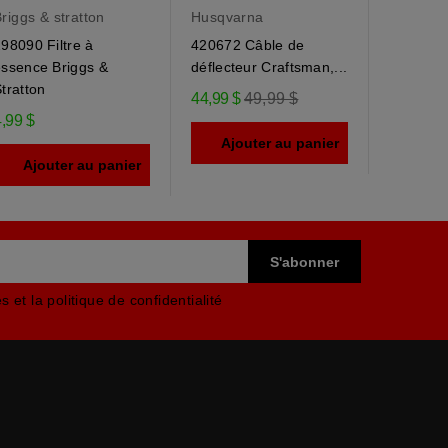
riggs & stratton
Husqvarna
Husqvar
98090 Filtre à
420672 Câble de
184505 
essence Briggs &
déflecteur Craftsman,...
déflecteu
tratton
Prix
44,99 $
49,99 $
9,95 $
,99 $
régulier
Ajouter au panier
Ajou
Ajouter au panier
 et la politique de confidentialité