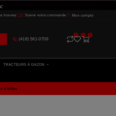
s trouvez
Suivre votre commande
Mon compte
0
0
0
(418) 561-0709
e
TRACTEURS À GAZON
 à billes