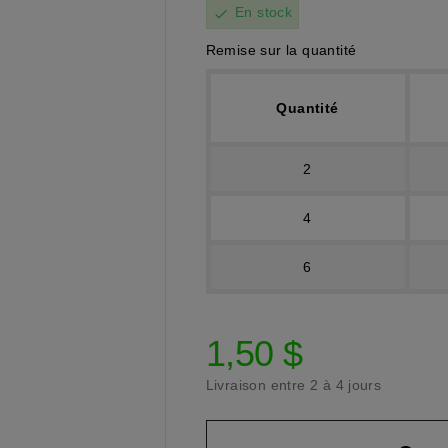
En stock
check
Remise sur la quantité
Quantité
2
4
6
1,50 $
Livraison entre 2 à 4 jours