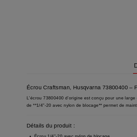
D
Écrou Craftsman, Husqvarna 73800400 – Pi
L'écrou 73800400 d’origine est conçu pour une large
de **1/4"-20 avec nylon de blocage** permet de maint
Détails du produit :
Écrou 1/4"-20 avec nylon de blocage