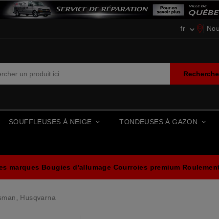
fr
Nou

Recherch
SOUFFLEUSES À NEIGE
TONDEUSES À GAZON
les marques
Bougies d'allumage
Courroies premium
Roulements
tsman, Husqvarna