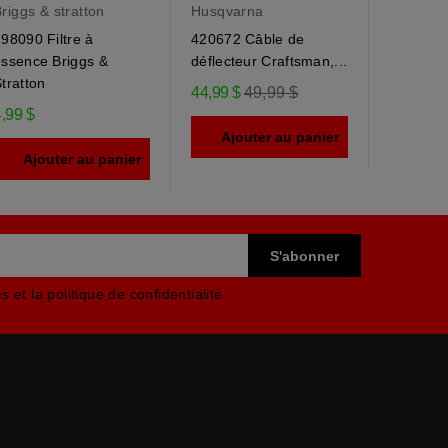
riggs & stratton
Husqvarna
Husqvar
98090 Filtre à
420672 Câble de
184505 
essence Briggs &
déflecteur Craftsman,...
déflecteu
tratton
Prix
44,99 $
49,99 $
9,95 $
,99 $
régulier
Ajouter au panier
Ajou
Ajouter au panier
 et la politique de confidentialité