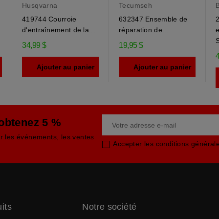
Husqvarna
Tecumseh
B
419744 Courroie
632347 Ensemble de
2
.
d'entraînement de la...
réparation de...
S
34,99 $
19,95 $
4
Ajouter au panier
Ajouter au panier
 obtenez 5 %
ur les événements, les ventes
Accepter les conditions générales
its
Notre société