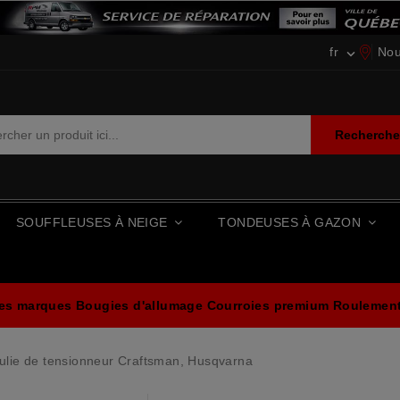
fr
Nou

Recherch
SOUFFLEUSES À NEIGE
TONDEUSES À GAZON
les marques
Bougies d'allumage
Courroies premium
Roulements
lie de tensionneur Craftsman, Husqvarna