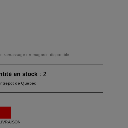
n de ramassage en magasin disponible.
tité en stock
: 2
ntrepôt de Québec
LIVRAISON