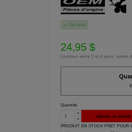
En stock
check
24,95 $
Livraison entre 2 et 4 jours, optio
Quan
E
Quantité
Ajouter au panier
PRODUIT EN STOCK PRET POUR 