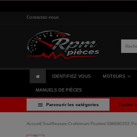
Contactez-nous
IDENTIFIEZ VOUS
MOTEURS
MANUELS DE PIÈCES

Parcourir les catégories
Toutes 
Accueil
Souffleuses
Craftsman
Poulies
586880202 Pou