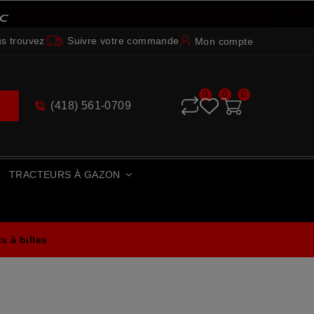
s trouvez
Suivre votre commande
Mon compte
0
0
0
(418) 561-0709
e
TRACTEURS À GAZON
 à billes