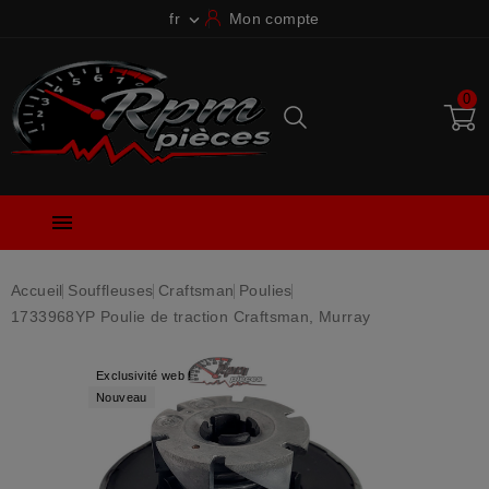
fr
Mon compte

0

Accueil
Souffleuses
Craftsman
Poulies
1733968YP Poulie de traction Craftsman, Murray
Exclusivité web !
Nouveau