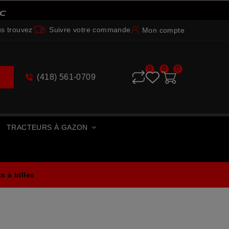
s trouvez
Suivre votre commande
Mon compte
0
0
0
(418) 561-0709
e
TRACTEURS À GAZON
 à billes