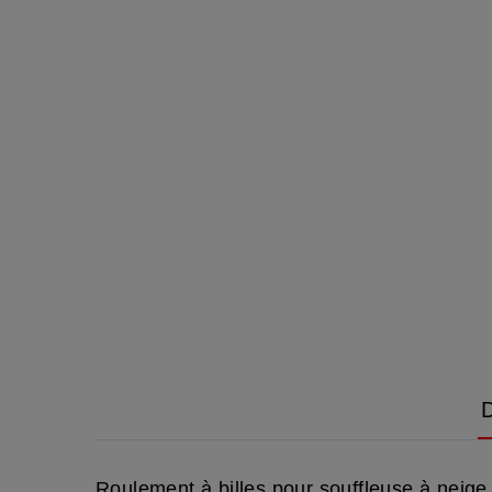
D
Roulement à billes pour souffleuse à neig