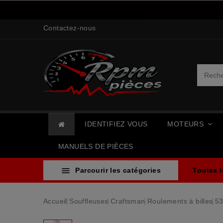
Contactez-nous
IDENTIFIEZ VOUS
MOTEURS
MANUELS DE PIÈCES

Parcourir les catégories
Toutes 
Accueil
Souffleuses
Craftsman
Roulements à billes
53