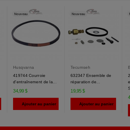
Nouveau
Nouveau
Husqvarna
Tecumseh
B
419744 Courroie
632347 Ensemble de
2
.
d'entraînement de la...
réparation de...
S
34,99 $
19,95 $
4
Ajouter au panier
Ajouter au panier