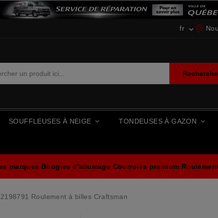
fr
Nou

Recherch
SOUFFLEUSES À NEIGE
TONDEUSES À GAZON
les marques
Bougies d'allumage
Courroies premium
Roulements
2198791 Roulement à billes Craftsman