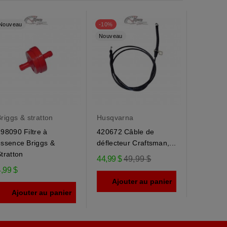
Nouveau
-10%
Nouveau
Nouveau
riggs & stratton
Husqvarna
Husqvar
98090 Filtre à
420672 Câble de
184505 
essence Briggs &
déflecteur Craftsman,...
déflecteu
tratton
Prix
44,99 $
49,99 $
9,95 $
,99 $
régulier
Ajouter au panier
Ajou
Ajouter au panier