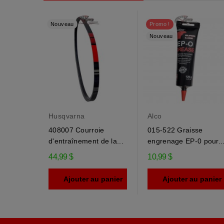
Nouveau
Promo !
Nouveau
Husqvarna
Alco
408007 Courroie
015-522 Graisse
d'entraînement de la...
engrenage EP-0 pour..
44,99 $
10,99 $
Ajouter au panier
Ajouter au panier