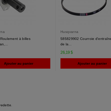
rna
Husqvarna
Roulement à billes
585829902 Courroie d'entraî
n,...
de la...
26,19 $
Ajouter au panier
Ajouter au panier
vedette.