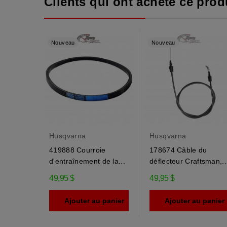
Clients qui ont acheté ce produ
Nouveau
Nouveau
Husqvarna
Husqvarna
419888 Courroie
178674 Câble du
d'entraînement de la...
déflecteur Craftsman,..
49,95 $
49,95 $
Ajouter au panier
Ajouter au panier