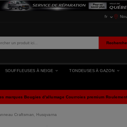
fr
Nou

Recherch
SOUFFLEUSES À NEIGE
TONDEUSES À GAZON
les marques
Bougies d'allumage
Courroies premium
Roulements
anneau Craftsman, Husqvarna