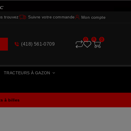
s trouvez
Suivre votre commande
Mon compte
0
0
0
(418) 561-0709
e
TRACTEURS À GAZON
 à billes