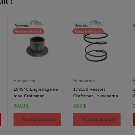
it :
Nouveau
Nouveau
Rupture de stock
Rupture de stock
Husqvarna
Husqvarna
194940 Engrenage de
179139 Ressort
.
roue Craftsman
Craftsman, Husqvarna
38,00 $
8,85 $
9
Ajouter au panier
Ajouter au panier