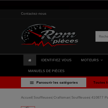
Contactez-nous
IDENTIFIEZ VOUS
MOTEURS
MANUELS DE PIÈCES

Parcourir les catégories
Toutes 
Accueil
Souffleuses
Craftsman
Souffleuses
410877 P