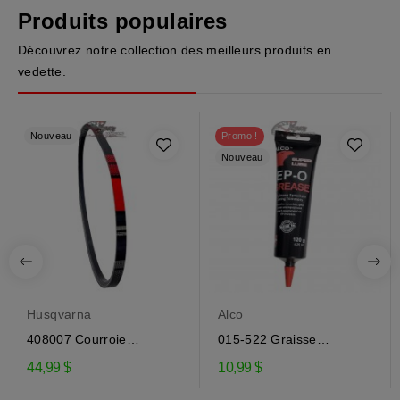
Produits populaires
Découvrez notre collection des meilleurs produits en
vedette.
Nouveau
Promo !
Nouveau
Husqvarna
Alco
408007 Courroie
015-522 Graisse
d'entraînement de la...
engrenage EP-0 pour...
44,99 $
10,99 $