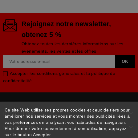
Rejoignez notre newsletter,
obtenez 5 %
Obtenez toutes les dernières informations sur les
événements, les ventes et les offres
Accepter les conditions générales et la politique de
confidentialité
Ce site Web utilise ses propres cookies et ceux de tiers pour

Informations
améliorer nos services et vous montrer des publicités liées à
vos préférences en analysant vos habitudes de navigation.

Suivez-nous
Pour donner votre consentement à son utilisation, appuyez
sur le bouton Accepter.