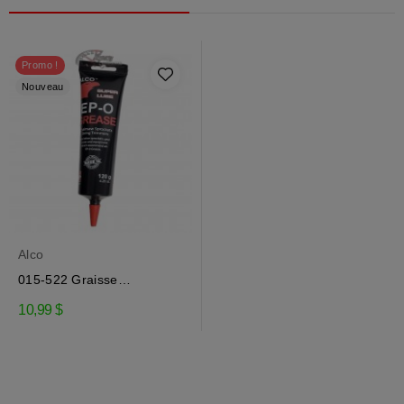
Promo !
Nouveau
Alco
015-522 Graisse
engrenage EP-0 pour...
10,99 $