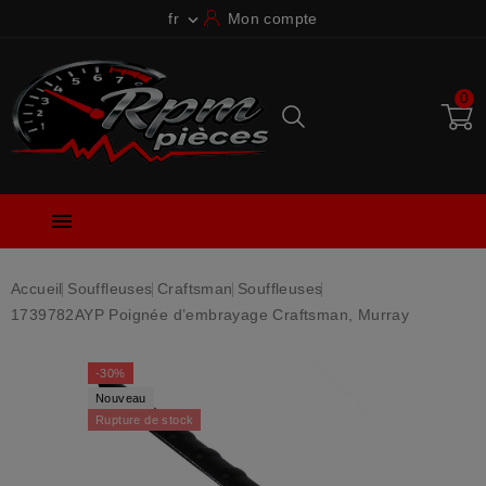
fr
Mon compte

0

Accueil
Souffleuses
Craftsman
Souffleuses
1739782AYP Poignée d’embrayage Craftsman, Murray
-30%
Nouveau
Rupture de stock