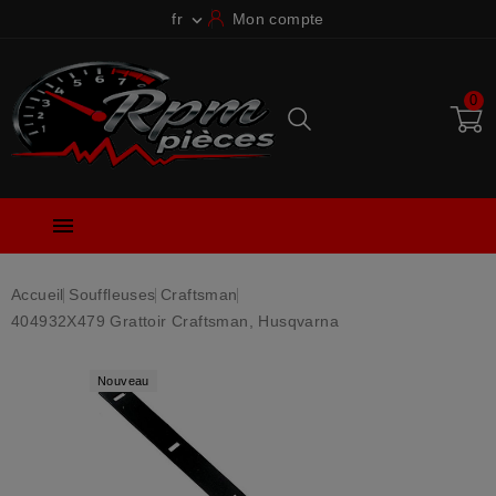
fr
Mon compte

0

Accueil
Souffleuses
Craftsman
404932X479 Grattoir Craftsman, Husqvarna
Nouveau