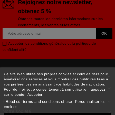
Rejoignez notre newsletter,
obtenez 5 %
Obtenez toutes les dernières informations sur les
événements, les ventes et les offres
Accepter les conditions générales et la politique de
confidentialité
Ce site Web utilise ses propres cookies et ceux de tiers pour

Informations
améliorer nos services et vous montrer des publicités liées à
vos préférences en analysant vos habitudes de navigation.

Suivez-nous
Pour donner votre consentement à son utilisation, appuyez
sur le bouton Accepter.
Produits

Read our terms and conditions of use
Personnaliser les
cookies
Notre société
