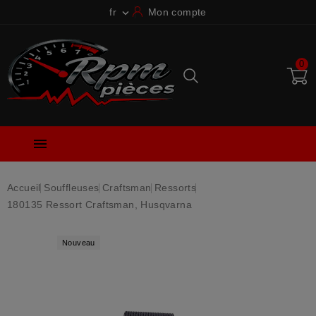
fr
Mon compte

0

Accueil
Souffleuses
Craftsman
Ressorts
180135 Ressort Craftsman, Husqvarna
Nouveau