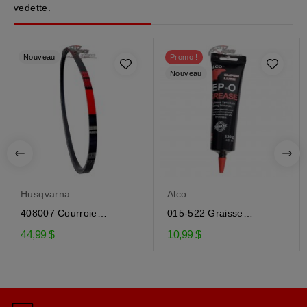
vedette.
Nouveau
Promo !
Nouveau
Husqvarna
Alco
408007 Courroie
015-522 Graisse
d'entraînement de la...
engrenage EP-0 pour...
44,99 $
10,99 $