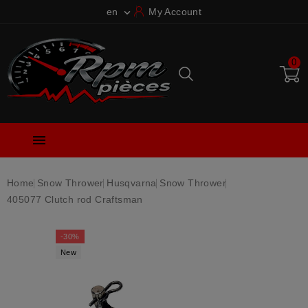
en
My Account

0

Home
Snow Thrower
Husqvarna
Snow Thrower
405077 Clutch rod Craftsman
-30%
New