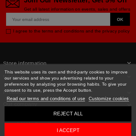
Join Our Newsletter, Get 5% Off
Get all latest information on events, sales and offers
I agree to the terms and conditions and the privacy policy

Store information
This website uses its own and third-party cookies to improve

follow us
our services and show you advertising related to your
preferences by analyzing your browsing habits. To give your
consent to its use, press the Accept button.
Products

Read our terms and conditions of use
Customize cookies
Our company

REJECT ALL
© 2026 - Rpm pièces. Tous les droits sont réservés
I ACCEPT