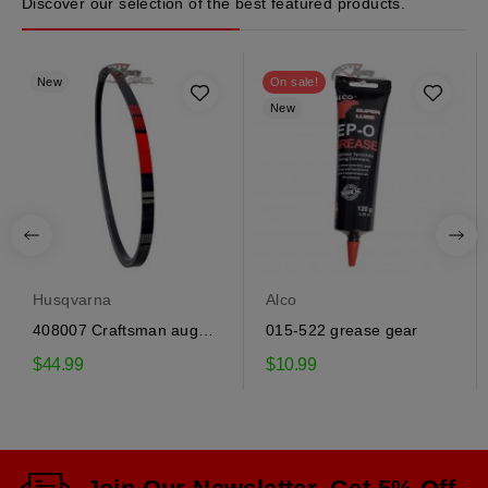
Discover our selection of the best featured products.
New
On sale!
New
Husqvarna
Alco
408007 Craftsman auger
015-522 grease gear
drive belt
$44.99
$10.99