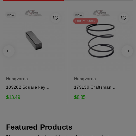
New
New
Out-of-Stock
Husqvarna
Husqvarna
189282 Square key
179139 Craftsman,
Craftsman, Husqvarna
Husqvarna spring
$13.49
$8.85
Featured Products